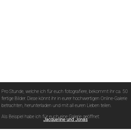
Pro Stunde, welche ich für euch fotografiere, bekommt ihr ca. 50
fertige Bilder. Diese könnt ihr in eurer hochwertigen Online-Galerie
betrachten, herunterladen und mit all euren Lieben teilen.
Als Beispiel habe ich für euch eine Galerie geöffnet:
Jacqueline und Jonas