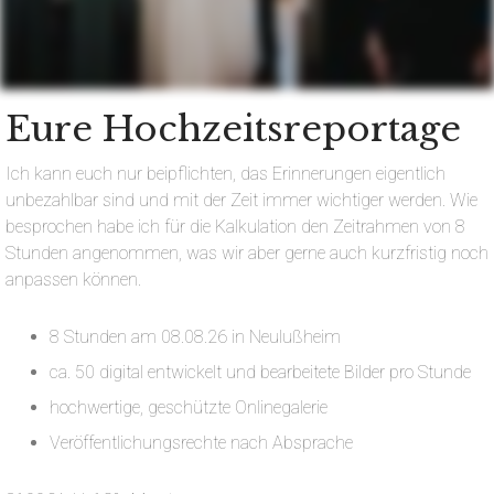
Eure Hochzeitsreportage
Ich kann euch nur beipflichten, das Erinnerungen eigentlich
unbezahlbar sind und mit der Zeit immer wichtiger werden. Wie
besprochen habe ich für die Kalkulation den Zeitrahmen von 8
Stunden angenommen, was wir aber gerne auch kurzfristig noch
anpassen können.
8 Stunden am 08.08.26 in Neulußheim
ca. 50 digital entwickelt und bearbeitete Bilder pro Stunde
hochwertige, geschützte Onlinegalerie
Veröffentlichungsrechte nach Absprache