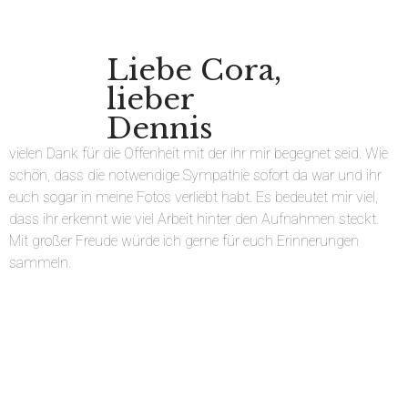
Liebe Cora,
lieber
Dennis
vielen Dank für die Offenheit mit der ihr mir begegnet seid. Wie
schön, dass die notwendige Sympathie sofort da war und ihr
euch sogar in meine Fotos verliebt habt. Es bedeutet mir viel,
dass ihr erkennt wie viel Arbeit hinter den Aufnahmen steckt.
Mit großer Freude würde ich gerne für euch Erinnerungen
sammeln.