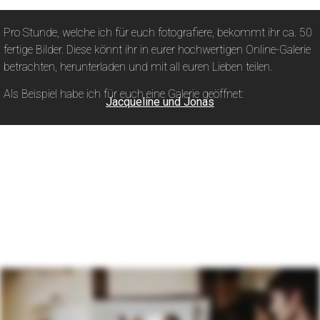
Pro Stunde, welche ich für euch fotografiere, bekommt ihr ca. 50
fertige Bilder. Diese könnt ihr in eurer hochwertigen Online-Galerie
betrachten, herunterladen und mit all euren Lieben teilen.
Als Beispiel habe ich für euch eine Galerie geöffnet:
Jacqueline und Jonas