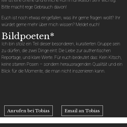
Mir ist eine offene und ehrliche Kommunikation sehr wichtig.
Bitte macht rege Gebrauch davon!
Euch ist noch etwas eingefallen, was ihr gerne fragen wollt? Ihr
würdet gerne mehr über mich wissen? Meldet euch!
Bildpoeten*
Ich bin stolz ein Teil dieser besonderen, kuratierten Gruppe sein
zu dürfen, die zwei Dinge eint: Die Liebe zur authentischen
Reportage, und klare Werte. Für euch bedeutet das: Kein Kitsch,
keine starren Posen – sondern herausragenden Qualität und ein
Blick für die Momente, die man nicht inszenieren kann.
Anrufen bei Tobias
Email an Tobias