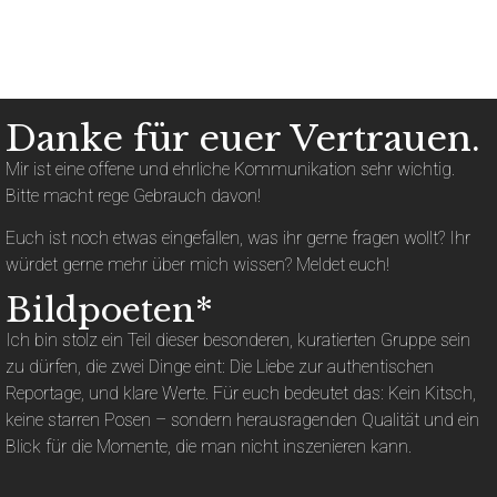
Danke für euer Vertrauen.
Mir ist eine offene und ehrliche Kommunikation sehr wichtig.
Bitte macht rege Gebrauch davon!
Euch ist noch etwas eingefallen, was ihr gerne fragen wollt? Ihr
würdet gerne mehr über mich wissen? Meldet euch!
Bildpoeten*
Ich bin stolz ein Teil dieser besonderen, kuratierten Gruppe sein
zu dürfen, die zwei Dinge eint: Die Liebe zur authentischen
Reportage, und klare Werte. Für euch bedeutet das: Kein Kitsch,
keine starren Posen – sondern herausragenden Qualität und ein
Blick für die Momente, die man nicht inszenieren kann.