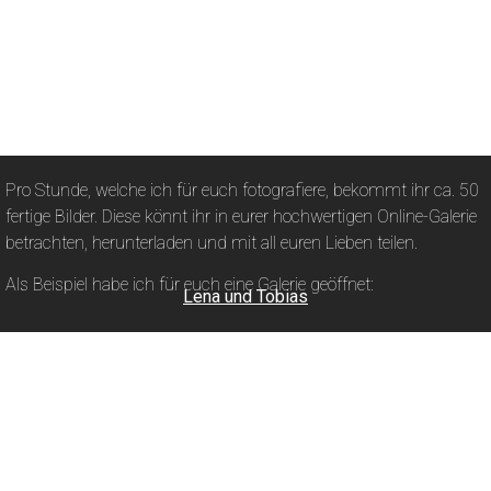
Pro Stunde, welche ich für euch fotografiere, bekommt ihr ca. 50
fertige Bilder. Diese könnt ihr in eurer hochwertigen Online-Galerie
betrachten, herunterladen und mit all euren Lieben teilen.
Als Beispiel habe ich für euch eine Galerie geöffnet:
Lena und Tobias