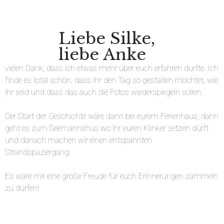
Liebe Silke,
liebe Anke
vielen Dank, dass ich etwas mehr über euch erfahren durfte. Ich
finde es total schön, dass ihr den Tag so gestalten möchtet, wie
ihr seid und dass das auch die Fotos wiederspiegeln sollen.
Der Start der Geschichte wäre dann bei eurem Ferienhaus, dann
geht es zum Seemannshus wo ihr euren Klinker setzen dürft
und danach machen wir einen entspannten
Strandspaziergang.
Es wäre mir eine große Freude für euch Erinnerungen sammeln
zu dürfen!