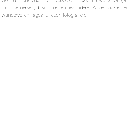
wohlfühlt und euch nicht verstellen müsst. Ihr werdet oft gar
nicht bemerken, dass ich einen besonderen Augenblick eures
wundervollen Tages für euch fotografiere.