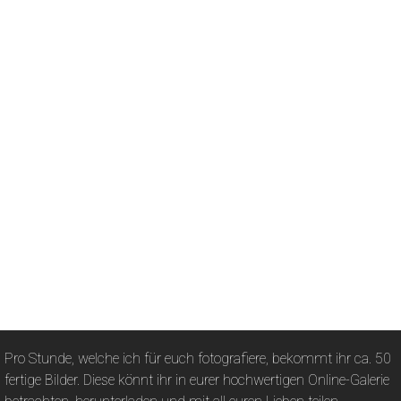
Pro Stunde, welche ich für euch fotografiere, bekommt ihr ca. 50
fertige Bilder. Diese könnt ihr in eurer hochwertigen Online-Galerie